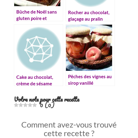
Bûche de Noël sans
Rocher au chocolat,
gluten poire et
glaçage au pralin
amandes
Pêches des vignes au
Cake au chocolat,
sirop vanillé
crème de sésame
Votre note pour cette recette
0
(
0
)
Comment avez-vous trouvé
cette recette ?