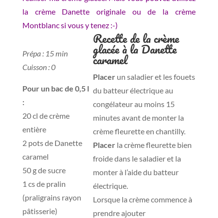
la crème Danette originale ou de la crème
Montblanc si vous y tenez :-)
Recette de la crème
glacée à la Danette
Prépa : 15 min
caramel
Cuisson : 0
Placer
un saladier et les fouets
Pour un bac de 0,5 l
du batteur électrique au
:
congélateur au moins 15
20 cl de crème
minutes avant de monter la
entière
crème fleurette en chantilly.
2 pots de Danette
Placer
la crème fleurette bien
caramel
froide dans le saladier et la
50 g de sucre
monter à l’aide du batteur
1 cs de pralin
électrique.
(praligrains rayon
Lorsque la crème commence à
pâtisserie)
prendre ajouter