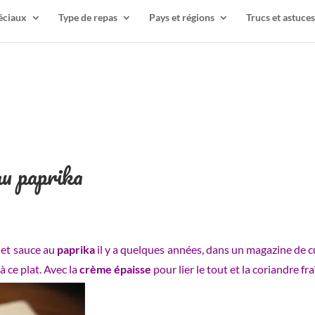
éciaux
Type de repas
Pays et régions
Trucs et astuces
au paprika
et sauce au
paprika
il y a quelques années, dans un magazine de c
à ce plat. Avec la
crème épaisse
pour lier le tout et la coriandre f