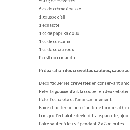
500 g de crevettes
6 cs de crème épaisse
1 gousse d’ail
1 échalote
1 cc de paprika doux
1 cc de curcuma
1 cs de sucre roux
Persil ou coriandre
Préparation des crevettes sautées, sauce au
Décortiquer les
crevettes
en conservant uniq
Peler la
gousse d’ail,
la couper en deux et ôter 
Peler l’échalote et l’émincer finement.
Faire chauffer un peu d’huile de tournesol (ou ar
Lorsque l’échalote devient transparente, ajout
Faire sauter à feu vif pendant 2 à 3 minutes.