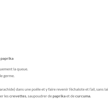
 paprika
uement la queue.
le germe.
achide) dans une poêle et y faire revenir l’échalote et l’ail, sans la
er les
crevettes
, saupoudrer de
paprika
et de
curcuma
.