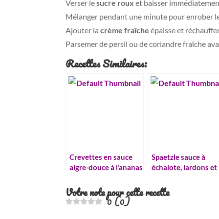
Verser le
sucre roux
et baisser immédiatement
Mélanger pendant une minute pour enrober les
Ajouter la
crème fraîche
épaisse et réchauffe
Parsemer de persil ou de coriandre fraîche avan
Recettes Similaires:
Crevettes en sauce
Spaetzle sauce à
aigre-douce à l’ananas
échalote, lardons et
champignons
Votre note pour cette recette
0
(
0
)