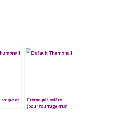
n rouge et
Crème pâtissière
(pour fourrage d’un
chinois)