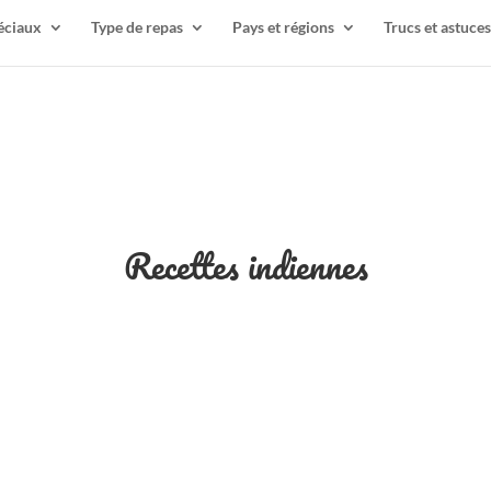
éciaux
Type de repas
Pays et régions
Trucs et astuces
Recettes indiennes