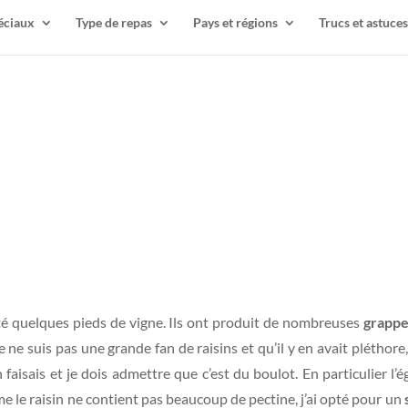
éciaux
Type de repas
Pays et régions
Trucs et astuces
nté quelques pieds de vigne. Ils ont produit de nombreuses
grappe
e suis pas une grande fan de raisins et qu’il y en avait pléthore, 
n faisais et je dois admettre que c’est du boulot. En particulier l
e le raisin ne contient pas beaucoup de pectine, j’ai opté pour un