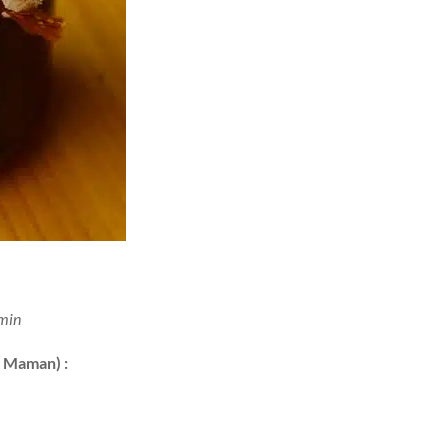
 min
e Maman) :