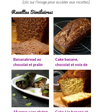
[clic sur l’image pour accéder aux recettes]
Recettes Similaires:
Bananabread au
Cake banane,
chocolat et pralin
chocolat et noix de
coco
18 repas sans gluten
Cake à la banane et