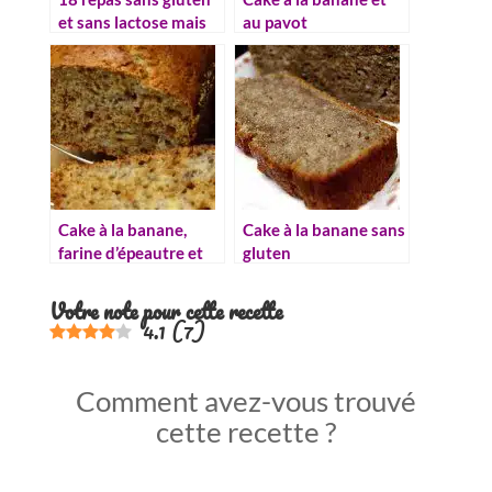
et sans lactose mais
au pavot
100% délicieux
Cake à la banane,
Cake à la banane sans
farine d’épeautre et
gluten
miel
Votre note pour cette recette
4.1
(
7
)
Comment avez-vous trouvé
cette recette ?