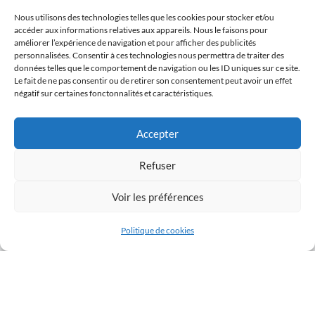
Nous utilisons des technologies telles que les cookies pour stocker et/ou
accéder aux informations relatives aux appareils. Nous le faisons pour
améliorer l’expérience de navigation et pour afficher des publicités
personnalisées. Consentir à ces technologies nous permettra de traiter des
données telles que le comportement de navigation ou les ID uniques sur ce site.
Le fait de ne pas consentir ou de retirer son consentement peut avoir un effet
négatif sur certaines fonctonnalités et caractéristiques.
Accepter
Refuser
Voir les préférences
Tous les éléments du blog Cookismo (articles,
recettes, photographies) sont ma propriété
Politique de cookies
exclusive. Ils sont protégés par les lois relatives aux
droits d’auteurs et à la propriété intellectuelle. Toute
reproduction, de tout ou en partie, est strictement
interdite. Cookismo © Tous droits réservés.