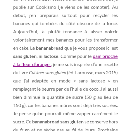
publie sur Cookismo (je viens de les compter). Au
début, j’en préparais surtout pour recycler les
bananes qui tombées du côté obscure de la force.
Aujourd’hui, j’ai plutôt tendance à laisser noircir
volontairement mes bananes pour les transformer
en cake. Le
bananabread
que je vous propose ici est
sans gluten, ni lactose
. Comme pour le
pain brioché
à la fleur d’oranger
, je me suis inspirée d’une recette
du livre
Cuisiner sans gluten
(éd. Larousse, mars 2015)
que j’ai adaptée en mode « sans lactose » en
remplaçant le beurre par de l’huile de coco. J’ai aussi
bien diminué la quantité de sucre (50 g au lieu de
150 g), car les bananes mûres sont déjà très sucrées.
Je pense qu’on pourrait même zapper carrément le
sucre. Ce
bananabread sans gluten
se conserve hors
du frigo et ne sèche pas au fil de jours. Prochaine