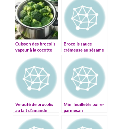
Cuisson des brocolis
Brocolis sauce
vapeur à la cocotte
crémeuse au sésame
minute: guide
et citron
complet !
Velouté de brocolis
Mini feuilletés poire-
au lait d’amande
parmesan