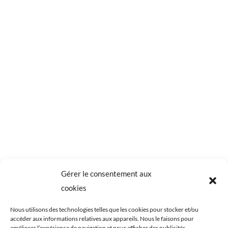
Obtenir des crêpes dorées, souples et légères,
n'est pas si évident qu'on le croit. Il y a
quelques règles à respecter pour les réussir à
coup sûr : tamiser sa farine, utiliser des
ingrédients à température ambiante, ne pas
verser tout le...
Gérer le consentement aux
cookies
Nous utilisons des technologies telles que les cookies pour stocker et/ou
accéder aux informations relatives aux appareils. Nous le faisons pour
améliorer l’expérience de navigation et pour afficher des publicités