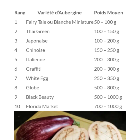
Rang
Variété d’Aubergine
Poids Moyen
1
Fairy Tale ou Blanche Miniature
50 – 100 g
2
Thai Green
100 – 150 g
3
Japonaise
100 – 200 g
4
Chinoise
150 – 250 g
5
Italienne
200 – 300 g
6
Graffiti
200 – 300 g
7
White Egg
250 – 350 g
8
Globe
500 – 800 g
9
Black Beauty
500 – 1000 g
10
Florida Market
700 – 1000 g