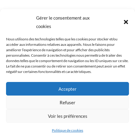
0 commentaires
Gérer le consentement aux
cookies
Nous utilisons des technologies telles que les cookies pour stocker et/ou
accéder aux informations relatives aux appareils. Nous le faisons pour
améliorer l’expérience de navigation et pour afficher des publicités
personnalisées. Consentir à ces technologies nous permettra de traiter des
données telles que le comportement de navigation ou les ID uniques sur ce site.
Le fait de ne pas consentir ou de retirer son consentement peut avoir un effet
négatif sur certaines fonctonnalités et caractéristiques.
Tous les éléments du blog Cookismo (articles,
Accepter
recettes, photographies) sont ma propriété
exclusive. Ils sont protégés par les lois relatives aux
Refuser
droits d’auteurs et à la propriété intellectuelle. Toute
Voir les préférences
reproduction, de tout ou en partie, est strictement
interdite. Cookismo © Tous droits réservés.
Politique de cookies