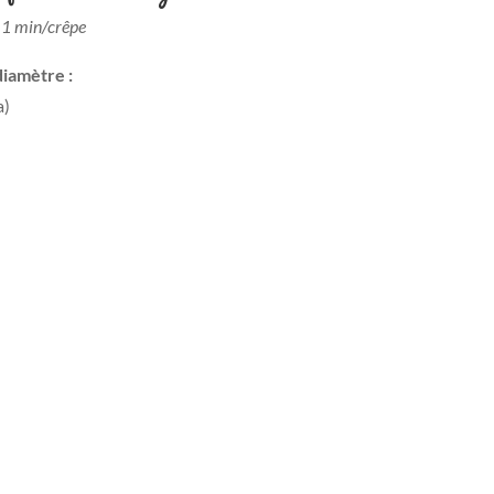
: 1 min/crêpe
diamètre :
a)
)