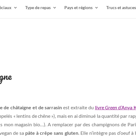
éciaux
Type de repas
Pays et régions
Trucs et astuces
igne
ne de châtaigne et de sarrasin
est extraite du
livre
Green
d’Anya K
elés « lentins de chêne »), mais en ai diminué la quantité par rappor
ans mon magasin bio…). A remplacer par des champignons de Par
vegan de sa
pâte à crêpe sans gluten
. Elle n’intègre pas d’oeuf à