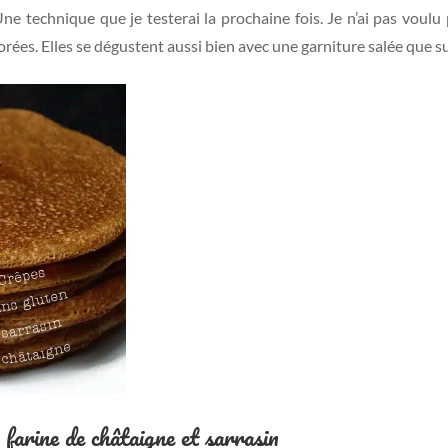
 Une technique que je testerai la prochaine fois. Je n’ai pas voul
 dorées. Elles se dégustent aussi bien avec une garniture salée que s
 farine de châtaigne et sarrasin