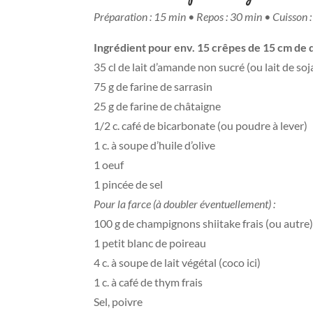
Préparation : 15 min • Repos : 30 min • Cuisson 
Ingrédient pour env. 15 crêpes de 15 cm de 
35 cl de lait d’amande non sucré (ou lait de soj
75 g de farine de sarrasin
25 g de farine de châtaigne
1/2 c. café de bicarbonate (ou poudre à lever)
1 c. à soupe d’huile d’olive
1 oeuf
1 pincée de sel
Pour la farce (à doubler éventuellement) :
100 g de champignons shiitake frais (ou autre
1 petit blanc de poireau
4 c. à soupe de lait végétal (coco ici)
1 c. à café de thym frais
Sel, poivre