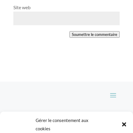
Site web
Soumettre le commentaire
Gérer le consentement aux
Tous les éléments du blog Cookismo (articles,
cookies
recettes, photographies) sont ma propriété