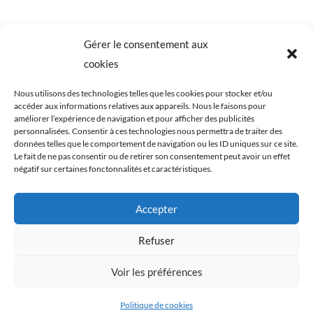
Gérer le consentement aux
cookies
Nous utilisons des technologies telles que les cookies pour stocker et/ou
accéder aux informations relatives aux appareils. Nous le faisons pour
améliorer l’expérience de navigation et pour afficher des publicités
personnalisées. Consentir à ces technologies nous permettra de traiter des
données telles que le comportement de navigation ou les ID uniques sur ce site.
Le fait de ne pas consentir ou de retirer son consentement peut avoir un effet
négatif sur certaines fonctonnalités et caractéristiques.
Tous les éléments du blog Cookismo (articles,
Accepter
recettes, photographies) sont ma propriété
exclusive. Ils sont protégés par les lois relatives aux
Refuser
droits d’auteurs et à la propriété intellectuelle. Toute
Voir les préférences
reproduction, de tout ou en partie, est strictement
interdite. Cookismo © Tous droits réservés.
Politique de cookies