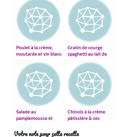
Poulet à la crème,
Gratin de courge
moutarde et vin blanc
spaghetti au lait de
coco et curry
Salade au
Chinois à la crème
pamplemousse et
pâtissière & ses
comté, vinaigrette au
variantes
miel
Votre note pour cette recette