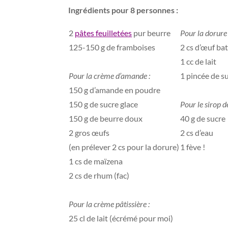
Ingrédients pour 8 personnes :
2
pâtes feuilletées
pur beurre
Pour la dorure 
125-150 g de framboises
2 cs d’œuf ba
–
1 cc de lait
Pour la crème d’amande :
1 pincée de s
150 g d’amande en poudre
–
150 g de sucre glace
Pour le sirop de
150 g de beurre doux
40 g de sucre
2 gros œufs
2 cs d’eau
(en prélever 2 cs pour la dorure)
1 fève !
1 cs de maïzena
2 cs de rhum (fac)
–
Pour la crème pâtissière :
25 cl de lait (écrémé pour moi)