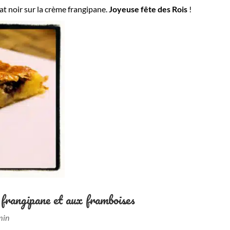
t noir sur la crème frangipane.
Joyeuse fête des Rois
!
a frangipane et aux framboises
min