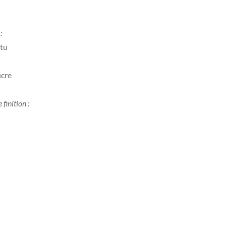
:
ttu
ucre
 finition :