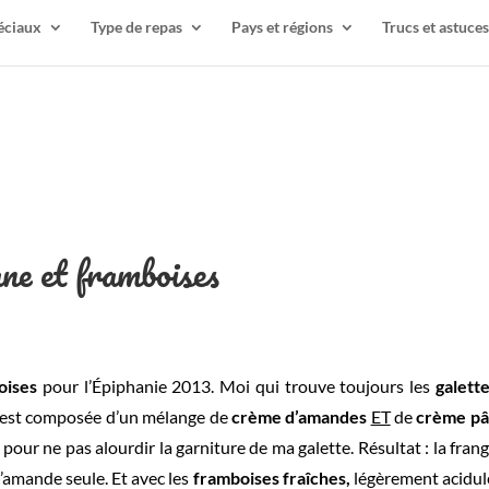
éciaux
Type de repas
Pays et régions
Trucs et astuces
ane et framboises
oises
pour l’Épiphanie 2013. Moi qui trouve toujours les
galett
est composée d’un mélange de
crème d’amandes
ET
de
crème pâ
, pour ne pas alourdir la garniture de ma galette. Résultat : la fr
’amande seule. Et avec les
framboises fraîches,
légèrement acidul