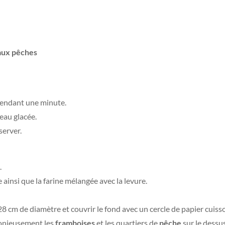
aux pêches
pendant une minute.
’eau glacée.
server.
.
e ainsi que la farine mélangée avec la levure.
 cm de diamètre et couvrir le fond avec un cercle de papier cuiss
monieusement les
framboises
et les quartiers de
pêche
sur le dessus