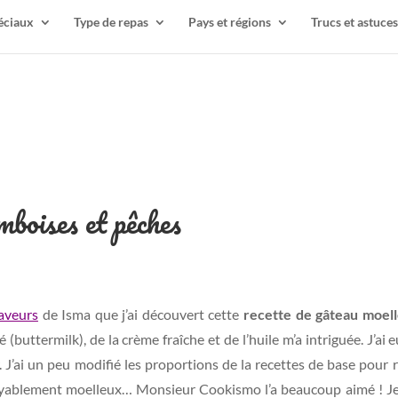
éciaux
Type de repas
Pays et régions
Trucs et astuces
boises et pêches
aveurs
de Isma que j’ai découvert cette
recette de gâteau moel
té (buttermilk), de la crème fraîche et de l’huile m’a intriguée. J’ai
’ai un peu modifié les proportions de la recettes de base pour ré
oyablement moelleux… Monsieur Cookismo l’a beaucoup aimé ! Je 