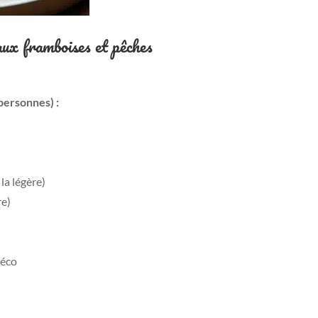
aux framboises et pêches
personnes) :
la légère)
re)
déco