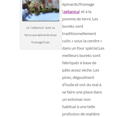
épinards/fromage
(
zeljanica
) et à la
pomme de terre. Les
bureks sont
Le "zeljanica" avec sa
traditionnellement
farce aux épinards et au
cuits « sous la cendre »
fromage frais.
dans un four spécial.Les
meilleurs bureks sont
fabriqués à base de
pâte assez sèche. Les
pires, dégoulinent
d’huile et ont du mal à
se faire une place dans
un estomac non
habitué à une telle
profusion de matière