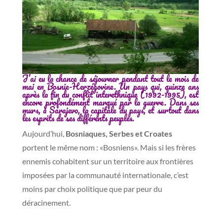
J’ai eu la chance de séjourner pendant tout le mois de
mai en Bosnie-Herzégovine. Un pays qui, quinze ans
après la fin du conflit interethnique (1992-1995), est
encore profondément marqué par la guerre. Dans ses
murs, à Sarajevo, la capitale du pays, et surtout dans
les esprits de ses différents peuples.
Aujourd’hui,
Bosniaques, Serbes et Croates
portent le même nom : «Bosniens». Mais si les frères
ennemis cohabitent sur un territoire aux frontières
imposées par la communauté internationale, c’est
moins par choix politique que par peur du
déracinement.