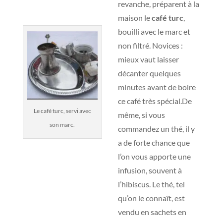
revanche, préparent à la
maison le
café turc
,
bouilli avec le marc et
non filtré. Novices :
mieux vaut laisser
décanter quelques
minutes avant de boire
ce café très spécial.De
Le café turc, servi avec
même, si vous
son marc.
commandez un thé, il y
a de forte chance que
l’on vous apporte une
infusion, souvent à
l’hibiscus. Le thé, tel
qu’on le connaît, est
vendu en sachets en