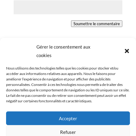
Soumettre le commentaire
Gérer le consentement aux
cookies
Nous utilisons des technologies telles que les cookies pour stocker et/ou
accéder aux informations relatives aux appareils. Nous le faisons pour
améliorer l’expérience de navigation et pour afficher des publicités
personnalisées. Consentir à ces technologies nous permettra de traiter des
données telles que le comportement de navigation ou les ID uniques sur ce site.
Le fait de ne pas consentir ou de retirer son consentement peut avoir un effet
négatif sur certaines fonctonnalités et caractéristiques.
Tous les éléments du blog Cookismo (articles,
Accepter
recettes, photographies) sont ma propriété
exclusive. Ils sont protégés par les lois relatives aux
Refuser