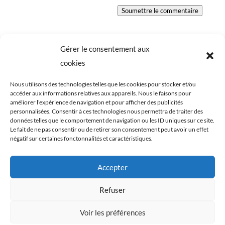
Soumettre le commentaire
Gérer le consentement aux
cookies
Nous utilisons des technologies telles que les cookies pour stocker et/ou
accéder aux informations relatives aux appareils. Nous le faisons pour
améliorer l’expérience de navigation et pour afficher des publicités
personnalisées. Consentir à ces technologies nous permettra de traiter des
données telles que le comportement de navigation ou les ID uniques sur ce site.
Le fait de ne pas consentir ou de retirer son consentement peut avoir un effet
négatif sur certaines fonctonnalités et caractéristiques.
Tous les éléments du blog Cookismo (articles,
Accepter
recettes, photographies) sont ma propriété
exclusive. Ils sont protégés par les lois relatives aux
Refuser
droits d’auteurs et à la propriété intellectuelle. Toute
Voir les préférences
reproduction, de tout ou en partie, est strictement