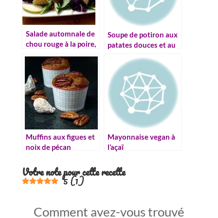
Salade automnale de
Soupe de potiron aux
chou rouge à la poire,
patates douces et au
épinard et kasha
miel
Muffins aux figues et
Mayonnaise vegan à
noix de pécan
l’açaï
Votre note pour cette recette
5
(
1
)
Comment avez-vous trouvé