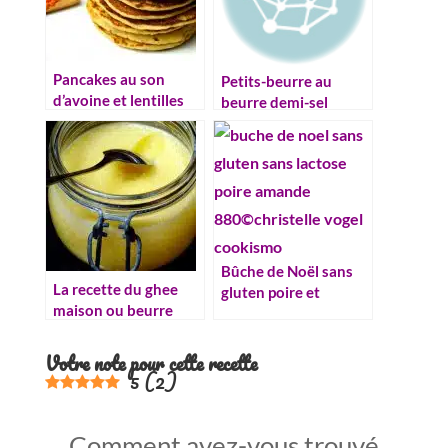
Pancakes au son
Petits-beurre au
d’avoine et lentilles
beurre demi-sel
corail
Bûche de Noël sans
La recette du ghee
gluten poire et
maison ou beurre
amandes
clarifié
Votre note pour cette recette
5
(
2
)
Comment avez-vous trouvé