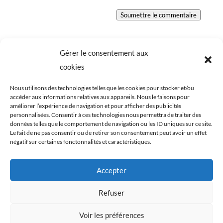
Soumettre le commentaire
Gérer le consentement aux
cookies
Nous utilisons des technologies telles que les cookies pour stocker et/ou
accéder aux informations relatives aux appareils. Nous le faisons pour
améliorer l’expérience de navigation et pour afficher des publicités
personnalisées. Consentir à ces technologies nous permettra de traiter des
données telles que le comportement de navigation ou les ID uniques sur ce site.
Le fait de ne pas consentir ou de retirer son consentement peut avoir un effet
négatif sur certaines fonctonnalités et caractéristiques.
Tous les éléments du blog Cookismo (articles,
Accepter
recettes, photographies) sont ma propriété
exclusive. Ils sont protégés par les lois relatives aux
Refuser
droits d’auteurs et à la propriété intellectuelle. Toute
Voir les préférences
reproduction, de tout ou en partie, est strictement