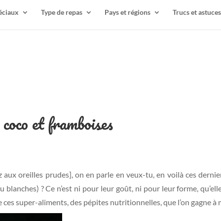
éciaux
Type de repas
Pays et régions
Trucs et astuces
e coco et framboises
z aux oreilles prudes], on en parle en veux-tu, en voilà ces der
u blanches) ? Ce n’est ni pour leur goût, ni pour leur forme, qu’ell
de ces super-aliments, des pépites nutritionnelles, que l’on gagne 