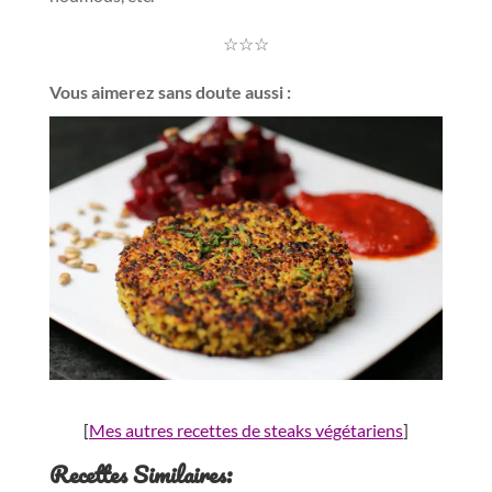
☆☆☆
Vous aimerez sans doute aussi :
[
Mes autres recettes de steaks végétariens
]
Recettes Similaires: