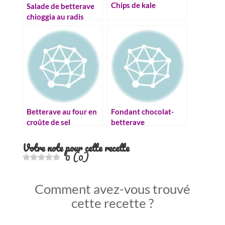
Chips de kale
Salade de betterave
chioggia au radis
blanc
Betterave au four en
Fondant chocolat-
croûte de sel
betterave
Votre note pour cette recette
0
(
0
)
Comment avez-vous trouvé
cette recette ?