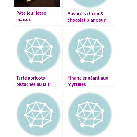
Pâte feuilletée
Bavarois citron &
maison
chocolat blanc sur
sablé pistache (sans
gluten)
Tarte abricots-
Financier géant aux
pistaches au lait
myrtilles
d’amandes