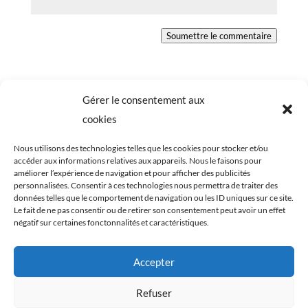
Soumettre le commentaire
Gérer le consentement aux
cookies
Nous utilisons des technologies telles que les cookies pour stocker et/ou
accéder aux informations relatives aux appareils. Nous le faisons pour
améliorer l’expérience de navigation et pour afficher des publicités
personnalisées. Consentir à ces technologies nous permettra de traiter des
données telles que le comportement de navigation ou les ID uniques sur ce site.
Le fait de ne pas consentir ou de retirer son consentement peut avoir un effet
négatif sur certaines fonctonnalités et caractéristiques.
Tous les éléments du blog Cookismo (articles,
recettes, photographies) sont ma propriété
Accepter
exclusive. Ils sont protégés par les lois relatives aux
Refuser
droits d’auteurs et à la propriété intellectuelle. Toute