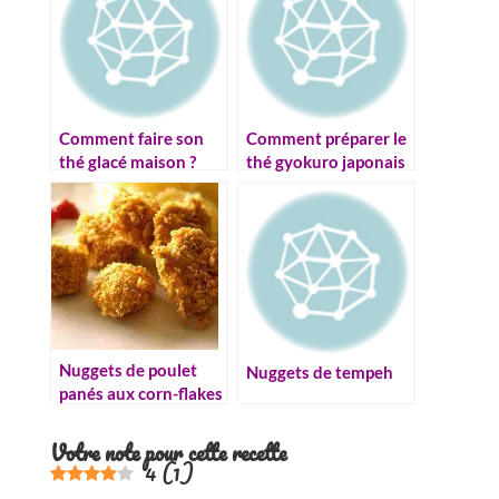
Comment faire son
Comment préparer le
thé glacé maison ?
thé gyokuro japonais
?
Nuggets de poulet
Nuggets de tempeh
panés aux corn-flakes
Votre note pour cette recette
4
(
1
)