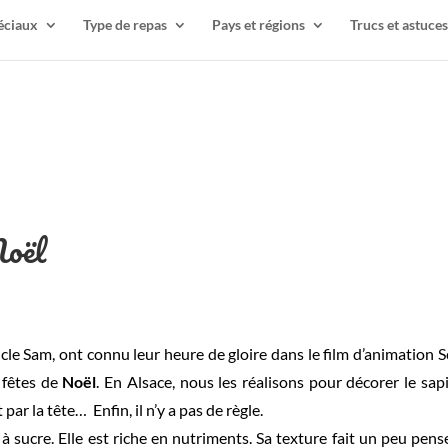
éciaux
Type de repas
Pays et régions
Trucs et astuces
Noël
cle Sam, ont connu leur heure de gloire dans le film d’animation 
 fêtes de
Noël
. En Alsace, nous les réalisons pour décorer le sap
t par la tête… Enfin, il n’y a pas de règle.
 à sucre. Elle est riche en nutriments. Sa texture fait un peu pen