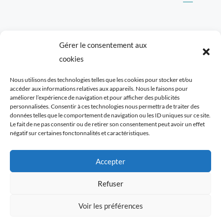
Tous les éléments du blog Cookismo (articles,
Gérer le consentement aux
recettes, photographies) sont ma propriété
cookies
exclusive. Ils sont protégés par les lois relatives aux
Nous utilisons des technologies telles que les cookies pour stocker et/ou
droits d’auteurs et à la propriété intellectuelle. Toute
accéder aux informations relatives aux appareils. Nous le faisons pour
reproduction, de tout ou en partie, est strictement
améliorer l’expérience de navigation et pour afficher des publicités
personnalisées. Consentir à ces technologies nous permettra de traiter des
interdite. Cookismo © Tous droits réservés.
données telles que le comportement de navigation ou les ID uniques sur ce site.
Le fait de ne pas consentir ou de retirer son consentement peut avoir un effet
négatif sur certaines fonctonnalités et caractéristiques.
Accepter
Refuser
Voir les préférences