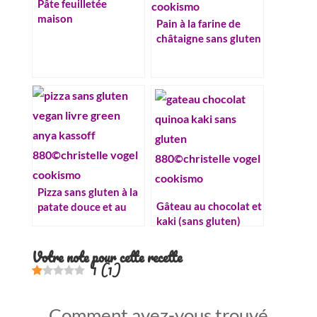
Pâte feuilletée
maison
Pain à la farine de
châtaigne sans gluten
Pizza sans gluten à la
Gâteau au chocolat et
patate douce et au
kaki (sans gluten)
kale (vegan)
Votre note pour cette recette
1
(
1
)
Comment avez-vous trouvé