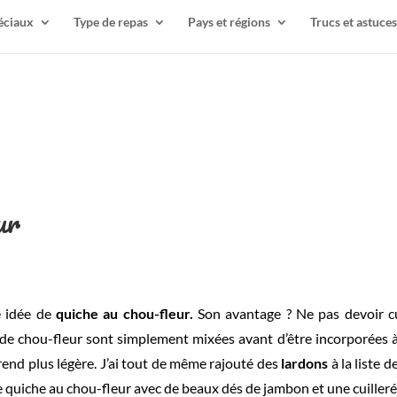
éciaux
Type de repas
Pays et régions
Trucs et astuces
ur
e idée de
quiche au chou-fleur.
Son avantage ? Ne pas devoir cui
e chou-fleur sont simplement mixées avant d’être incorporées à 
a rend plus légère. J’ai tout de même rajouté des
lardons
à la liste d
 quiche au chou-fleur avec de beaux dés de jambon et une cuiller