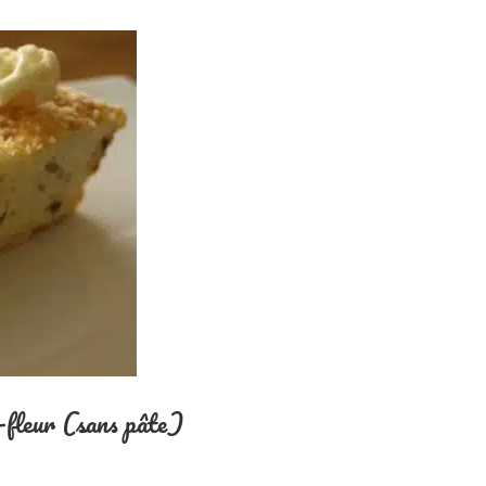
u-fleur (sans pâte)