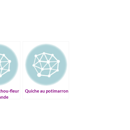
chou-fleur
Quiche au potimarron
mande