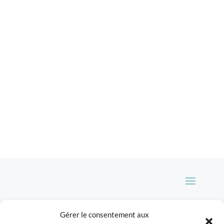
crevettes pour le réveillon de Noël 2009. Je
vous conseille de présenter cette mousse dans
des petites verrines si vous les proposer à
l'apéritif, car elle est assez dense. Mieux vaut
se resservir...
Gérer le consentement aux