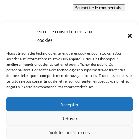
Soumettre le commentaire
Gérer le consentement aux
cookies
Nous utilisons des technologies telles que les cookies pour stocker et/ou
accéder aux informations relatives aux appareils. Nous le faisons pour
améliorer l’expérience de navigation et pour afficher des publicités
personnalisées. Consentir à ces technologies nous permettra de traiter des
données telles que le comportement de navigation ou les ID uniques sur ce site.
Le fait de ne pas consentir ou de retirer son consentement peut avoir un effet
négatif sur certaines fonctonnalités et caractéristiques.
Tous les éléments du blog Cookismo (articles,
Accepter
recettes, photographies) sont ma propriété
exclusive. Ils sont protégés par les lois relatives aux
Refuser
droits d’auteurs et à la propriété intellectuelle. Toute
Voir les préférences
reproduction, de tout ou en partie, est strictement