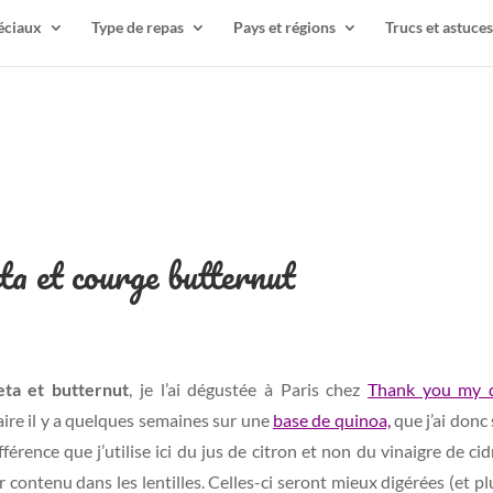
éciaux
Type de repas
Pays et régions
Trucs et astuces
eta et courge butternut
feta et butternut
, je l’ai dégustée à Paris chez
Thank you my 
aire il y a quelques semaines sur une
base de quinoa,
que j’ai donc
férence que j’utilise ici du jus de citron et non du vinaigre de ci
er contenu dans les lentilles. Celles-ci seront mieux digérées (et pl