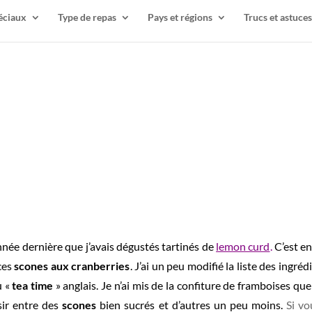
éciaux
Type de repas
Pays et régions
Trucs et astuces
nnée dernière que j’avais dégustés tartinés de
lemon curd
.
C’est e
 ces
scones aux cranberries
. J’ai un peu modifié la liste des ingré
u «
tea time
» anglais. Je n’ai mis de la confiture de framboises qu
isir entre des
scones
bien sucrés et d’autres un peu moins.
Si vo