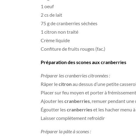
1 oeuf
2 cs de lait
75 g de cranberries séchées
1 citron non traité
Crème liquide
Confiture de fruits rouges (fac.)
Préparation des scones aux cranberries
Préparer les cranberries citronnées :
Râper le
citron
au dessus d’une petite casserole
Placer sur feu moyen et porter à frémissement
Ajouter les
cranberries
, remuer pendant une m
Égoutter les
cranberries
et les hacher menu à 
Laisser complètement refroidir
Préparer la pâte à scones :