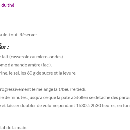
suie-tout. Réserver.
en :
e lait (casserole ou micro-ondes).
rôme d’amande amère (fac.).
e, le sel, les 60 g de sucre et la levure.
progressivement le mélange lait/beurre tiédi.
e de minutes, jusqu’à ce que la pâte à Stollen se détache des paroi
e et laisser doubler de volume pendant 1h30 à 2h30 heures, en fo
lat de la main.