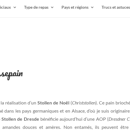
éciaux
Type de repas
Pays et régions
Trucs et astuces
ssepain
la réalisation d’un
Stollen de Noël
(
Christstollen
). Ce pain brioché
 dans les pays germaniques et en Alsace, d’où je suis originaire. 
e
Stollen de Dresde
bénéficie aujourd’hui d’une AOP (
Dresdner C
des amandes douces et amères. Non entamés, ils peuvent être