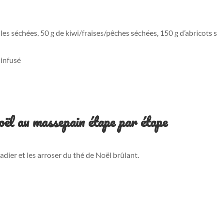
tilles séchées, 50 g de kiwi/fraises/pêches séchées, 150 g d’abricots 
 infusé
ël au massepain étape par étape
adier et les arroser du thé de Noël brûlant.