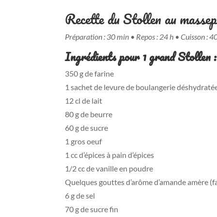
Recette du Stollen au massep
Préparation : 30 min • Repos : 24 h • Cuisson : 4
Ingrédients pour 1 grand Stollen :
350 g de farine
1 sachet de levure de boulangerie déshydratée 
12 cl de lait
80 g de beurre
60 g de sucre
1 gros oeuf
1 cc d’épices à pain d’épices
1/2 cc de vanille en poudre
Quelques gouttes d’arôme d’amande amère (fa
6 g de sel
70 g de sucre fin