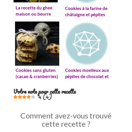
La recette du ghee
Cookies à la farine de
maison ou beurre
châtaigne et pépites
clarifié
de chocolat
Cookies sans gluten
Cookies moelleux aux
(cacao & cranberries)
pépites de chocolat et
caramel
Votre note pour cette recette
4
(
4
)
Comment avez-vous trouvé
cette recette ?