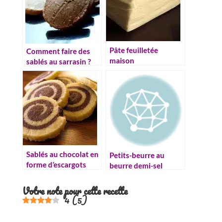
Pâte feuilletée
Comment faire des
maison
sablés au sarrasin ?
Recette facile et
conseils
Sablés au chocolat en
Petits-beurre au
forme d’escargots
beurre demi-sel
Votre note pour cette recette
4
(
5
)