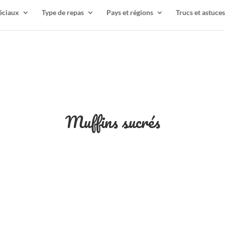
éciaux
Type de repas
Pays et régions
Trucs et astuces
Muffins sucrés