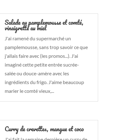
Salade au pamplemousse et comté,
vinaigrette au miel
J'ai ramené du supermarché un
pamplemousse, sans trop savoir ce que
j'allais faire avec (les promos...). J'ai
imaginé cette petite entrée sucrée-
salée ou douce-amère avec les
ingrédients du frigo. J'aime beaucoup
marier le comté vieux,...
Curry de crevettes, mangue et coco
J'ai fait la semaine dernière un curry de