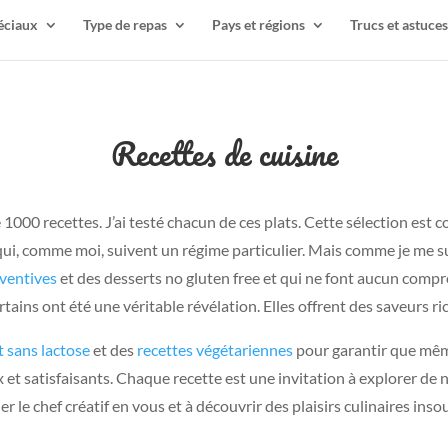
éciaux
Type de repas
Pays et régions
Trucs et astuces
Recettes de cuisine
000 recettes. J’ai testé chacun de ces plats. Cette sélection est co
ui, comme moi, suivent un régime particulier. Mais comme je me sui
nventives
et des desserts no gluten free et qui ne font aucun compr
ertains ont été une véritable révélation. Elles offrent des saveurs r
t sans lactose
et des
recettes végétariennes
pour garantir que même
x et satisfaisants. Chaque recette est une invitation à explorer de
er le chef créatif en vous et à découvrir des plaisirs culinaires ins